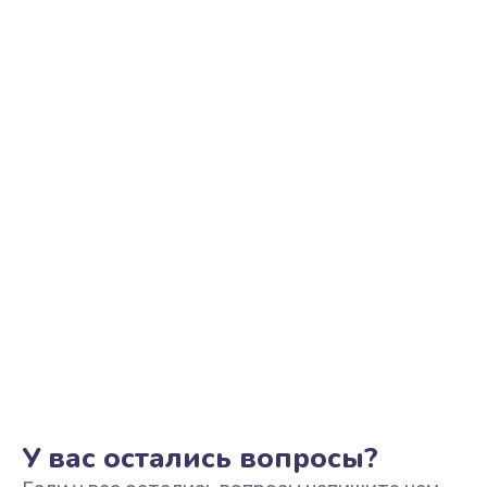
Ремонт цепи питания
450 руб.
Заказать
Прошивка
690 руб.
Заказать
Разборка-сборка
300 руб.
Заказать
У вас остались вопросы?