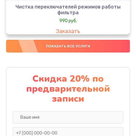
Чистка переключателей режимов работы
фильтра
990 руб.
Заказать
Восстановление цепей входного фильтра
ПОКАЗАТЬ ВСЕ УСЛУГИ
990 руб.
Заказать
Скидка 20% по
Ремонт канала
предварительной
1300 руб.
записи
Заказать
Замена микросхем
400 руб.
Заказать