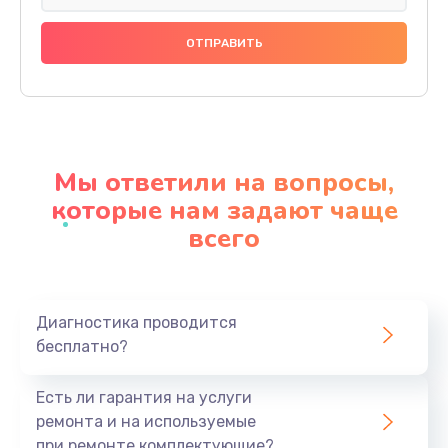
Замена диодного моста
800 руб.
Заказать
Замена 4-х-канальных мультиплексоров
Мы ответили на вопросы,
1400 руб.
которые нам задают чаще
Заказать
всего
Замена мотор-компрессора
1400 руб.
Заказать
Диагностика проводится
бесплатно?
Ремонт инвертора
Есть ли гарантия на услуги
600 руб.
ремонта и на используемые
Заказать
при ремонте комплектующие?