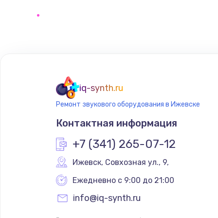
Замена звуковой карты
Замена микрофона
Замена оперативной памяти
iq-synth.ru
Замена системы охлаждения
Ремонт звукового оборудования в Ижевске
Контактная информация
Замена термопасты
+7 (341) 265-07-12
Замена шлейфа матрицы
Ижевск
,
 Совхозная ул., 9,
Ежедневно с 9:00 до 21:00
Замена экрана
info@iq-synth.ru
Замена северного моста