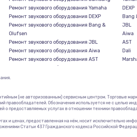
Ремонт звукового оборудования Yamaha
DEXP
2745 руб.
Заказ
Ремонт звукового оборудования DEXP
Bang 
Ремонт звукового оборудования Bang &
JBL
745 руб.
Заказ
Olufsen
Aiwa
Ремонт звукового оборудования JBL
AST
1600 руб.
Заказ
Ремонт звукового оборудования Aiwa
Dali
Ремонт звукового оборудования AST
Marsha
2500 руб.
Заказ
Ремонт звукового оборудования Dali
Supra
Ремонт звукового оборудования Marshall
ания.
750 руб.
Заказ
Ремонт звукового оборудования Supra
антийным (не авторизованным) сервисным центром. Торговые марки
725 руб.
Заказ
ий правообладателей. Обозначения используется не с целью ин
ей о предоставляемых услугах в отношении техники правооблад
1240 руб.
Заказ
лугах и ценах, предоставленная на нём, носит исключительно инф
ожениями Статьи 437 Гражданского кодекса Российской Федерац
990 руб.
Заказ