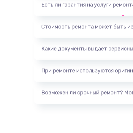
Есть ли гарантия на услуги ремон
Ремонт микрофона
Ремонт корпусных элементов
Стоимость ремонта может быть и
Ремонт GPS-модуля
Какие документы выдает сервисны
Ремонт динамика
При ремонте используются оригин
Замена дисплея
Ремонт сим-лотка
Возможен ли срочный ремонт? Мог
Замена клавиатуры
Замена тачпада