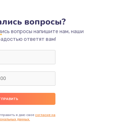
ать
тались вопросы?
ать
лись вопросы напишите нам, наши
радостью ответят вам!
ать
ать
ать
ать
ать
тправить я даю свое
согласие на
ональных данных.
ать