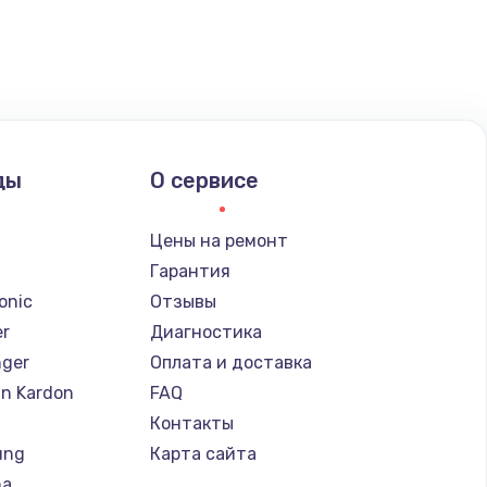
ать
ать
ать
ды
О сервисе
ать
Цены на ремонт
Гарантия
ать
onic
Отзывы
er
Диагностика
ать
nger
Оплата и доставка
n Kardon
FAQ
ать
Контакты
ung
Карта сайта
ать
ha