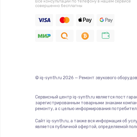
Все консультации по телефону в нашем сервисе
совершенно бесплатны
Замена видеочипа
Ремонт разъема питания
Замена видеокарты
Ремонт цепей питания
© iq-synth.ru
2026
— Ремонт звукового оборудов
Замена жесткого диска
Сервисный центр iq-synth.ru является пост гар
Установка драйверов
зарегистрированным товарными знаками компан
ремонту, а с целью информирования потребител
Замена вебкамеры
Сайт iq-synth.ru, а также вся информация об ус
является публичной офертой, определяемой пол
Ремонт петель крышки