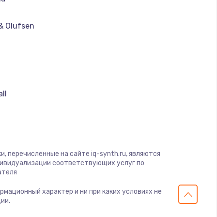
ать
& Olufsen
ать
ать
ll
ать
ать
, перечисленные на сайте iq-synth.ru, являются
ать
дивидуализации соответствующих услуг по
ателя
ать
ормационный характер и ни при каких условиях не
ии.
ать