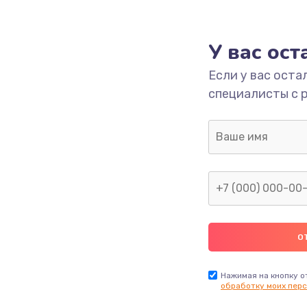
1490 руб.
Заказ
У вас ос
2600 руб.
Заказ
Если у вас оста
специалисты с 
990 руб.
Заказ
1090 руб.
Заказ
1200 руб.
Заказ
930 руб.
Заказ
990 руб.
Заказ
Нажимая на кнопку о
обработку моих перс
990 руб.
Заказ