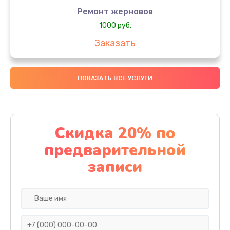
Ремонт жерновов
1000 руб.
Заказать
Замена колец
ПОКАЗАТЬ ВСЕ УСЛУГИ
1250 руб.
Заказать
Замена скобок
Скидка 20% по
1250 руб.
предварительной
Заказать
записи
Замена пластмассовых элементов корпуса
1250 руб.
Заказать