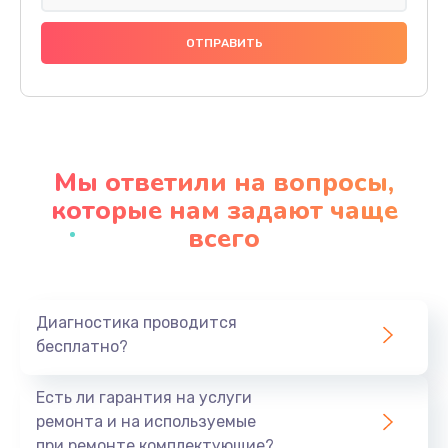
Замена панелей
1250 руб.
Заказать
Ремонт термостата
1600 руб.
Мы ответили на вопросы,
Заказать
которые нам задают чаще
всего
Замена клапана термоблока
1800 руб.
Заказать
Диагностика проводится
бесплатно?
Ремонт датчика воды
1900 руб.
Есть ли гарантия на услуги
Заказать
ремонта и на используемые
при ремонте комплектующие?