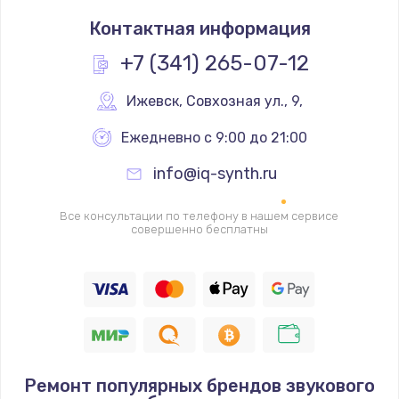
Ремонт платы управления
Контактная информация
3500 руб.
Заказать
+7 (341) 265-07-12
Перепрошивка
Ижевск
,
 Совхозная ул., 9,
3650 руб.
Ежедневно с 9:00 до 21:00
Заказать
info@iq-synth.ru
Замена жерновов
Все консультации по телефону в нашем сервисе
2500 руб.
совершенно бесплатны
Заказать
Ремонт дренажного клапана
2300 руб.
Заказать
Ремонт популярных брендов звукового
Полный ремонт заварочного блока