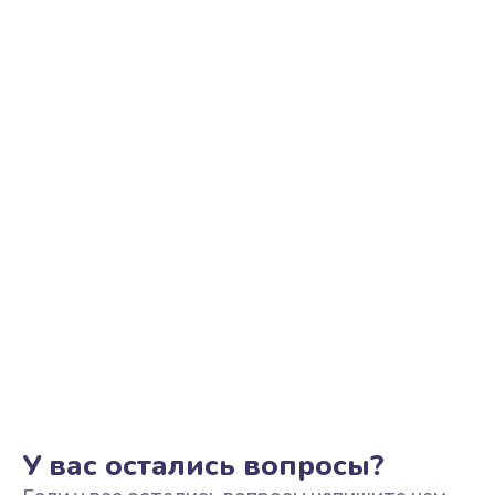
Замена трубок гидравлики
850 руб.
Заказать
Ремонт клапана термоблока
800 руб.
Заказать
Замена двигателя кофемолки
1500 руб.
Заказать
Замена прокладок
1250 руб.
Заказать
У вас остались вопросы?