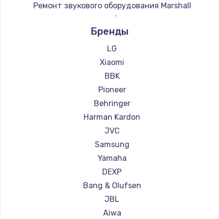
Ремонт звукового оборудования Marshall
3650 руб.
Ремонт звукового оборудования Supra
Заказать
Бренды
LG
Xiaomi
BBK
Pioneer
Behringer
Harman Kardon
JVC
Samsung
Yamaha
DEXP
Bang & Olufsen
JBL
Aiwa