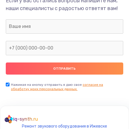
Если у вас остались вопросы напишите нам,
Замена мультиклапана
наши специалисты с радостью ответят вам!
3000 руб.
Заказать
Ремонт двигателя кофемолки
1000 руб.
Заказать
Ремонт помпы
2650 руб.
Заказать
Нажимая на кнопку отправить я даю свое
согласие на
обработку моих персональных данных.
Замена уплотнителя
750 руб.
Заказать
iq-synth.ru
Ремонт звукового оборудования в Ижевске