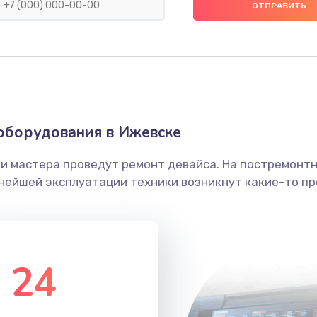
40 мин
1 год
20 мин
1 год
30 мин
1 год
оборудования в Ижевске
30 мин
1 год
ши мастера проведут ремонт девайса. На постремонт
ьнейшей эксплуатации техники возникнут какие-то пр
30 мин
1 год
60 мин
3 года
24