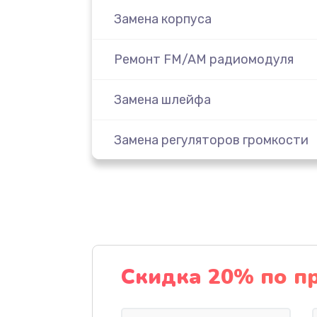
Замена корпуса
Ремонт FM/AM радиомодуля
Замена шлейфа
Замена регуляторов громкости
Ремонт Bluetooth модуля
Восстановление после попадани
Ремонт блока управления
Скидка 20% по п
Замена экрана (дисплея управле