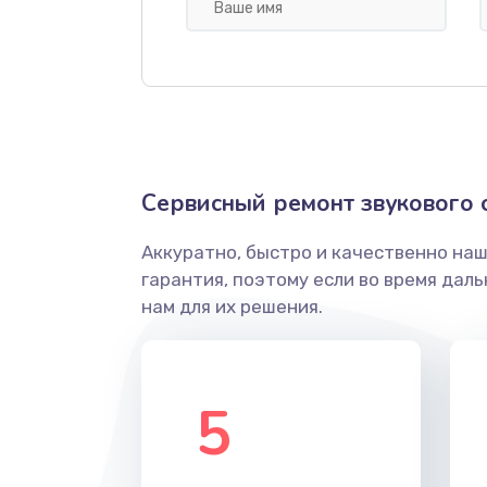
Обновление ПО
Замена разъема питания
Ремонт усилителя
Сервисный ремонт звукового 
Чистка контактов
Аккуратно, быстро и качественно на
гарантия, поэтому если во время дал
Ремонт сабвуфера
нам для их решения.
Замена кабеля питания
5