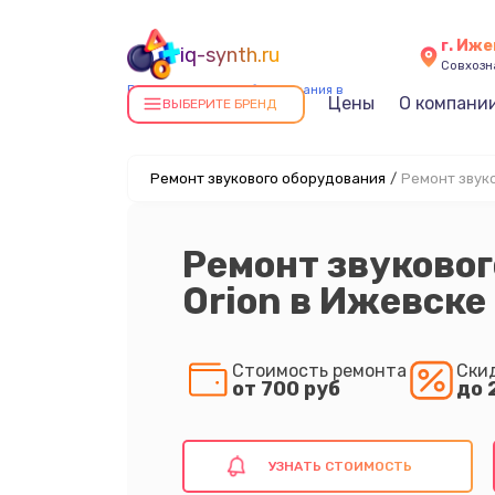
г. Иже
iq-synth.ru
Совхозна
Ремонт звукового оборудования в
Цены
О компани
ВЫБЕРИТЕ БРЕНД
Ижевске
Ремонт звукового оборудования
/
Ремонт звуко
Ремонт звуковог
Orion в Ижевске
Стоимость ремонта
Ски
от 700 руб
до 
УЗНАТЬ СТОИМОСТЬ