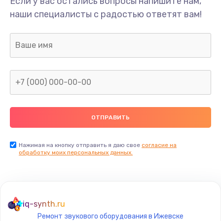
Если у вас остались вопросы напишите нам,
Замена/Pемонт карбюратора
наши специалисты с радостью ответят вам!
1300 руб.
Заказать
Ремонт капиллярной трубки
400 руб.
Заказать
Замена блока питания
1000 руб.
Заказать
Нажимая на кнопку отправить я даю свое
согласие на
обработку моих персональных данных.
Прошивка / разблокировка
900 руб.
Заказать
iq-synth.ru
Ремонт звукового оборудования в Ижевске