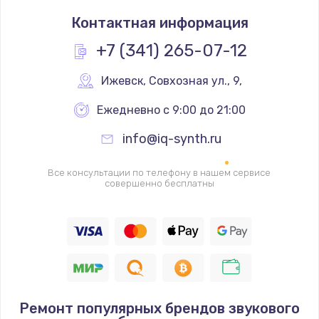
Замена термостата
Контактная информация
1200 руб.
Заказать
+7 (341) 265-07-12
Замена реле
Ижевск
,
 Совхозная ул., 9,
1000 руб.
Ежедневно с 9:00 до 21:00
Заказать
info@iq-synth.ru
Замена термопредохранителя
Все консультации по телефону в нашем сервисе
700 руб.
совершенно бесплатны
Заказать
Замена ТЭНа
2500 руб.
Заказать
Ремонт популярных брендов звукового
Замена шнура