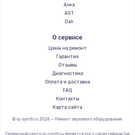
Замена температурного датчика
Aiwa
2500 руб.
AST
Заказать
Dali
Marshall
Замена электроконфорки
О сервисе
Supra
1300 руб.
Цены на ремонт
Заказать
Гарантия
Отзывы
Техобслуживание
Диагностика
900 руб.
Оплата и доставка
Заказать
FAQ
Контакты
Установка / подключение / демонтаж
Карта сайта
1300 руб.
© iq-synth.ru
2026
— Ремонт звукового оборудования.
Заказать
Сервисный центр iq-synth.ru является пост гарантийным (не