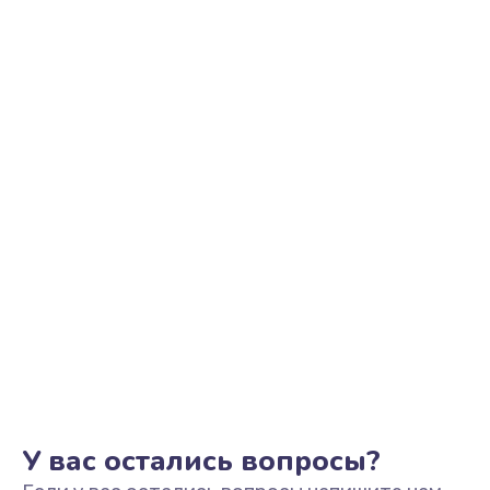
Ремонт цепи питания
2500 руб.
Заказать
Замена видеоадаптера (видеокарты)
1800 руб.
Заказать
Замена, перепайка чипа
1300 руб.
Заказать
Замена HDMI-разъема
650 руб.
Заказать
У вас остались вопросы?