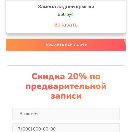
Замена задней крышки
650 руб.
Заказать
Замена аккумулятора
ПОКАЗАТЬ ВСЕ УСЛУГИ
4000 руб.
Заказать
Замена материнской платы
Скидка 20% по
1100 руб.
предварительной
Заказать
записи
Замена масла
750 руб.
Заказать