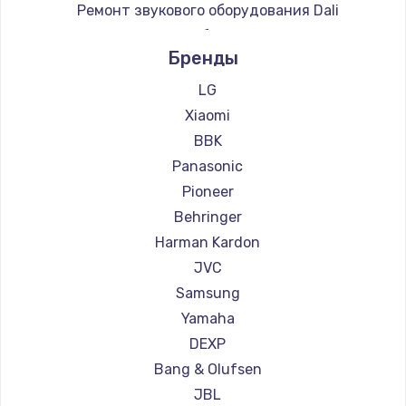
Ремонт звукового оборудования Dali
Замена регулятора режимов конфорки
Ремонт звукового оборудования Marshall
900 руб.
Бренды
Ремонт звукового оборудования Supra
Заказать
LG
Замена сенсорного датчика
Xiaomi
1300 руб.
BBK
Panasonic
Заказать
Pioneer
Замена сигнальной лампы
Behringer
1200 руб.
Harman Kardon
JVC
Заказать
Samsung
Замена системной платы
Yamaha
1500 руб.
DEXP
Заказать
Bang & Olufsen
JBL