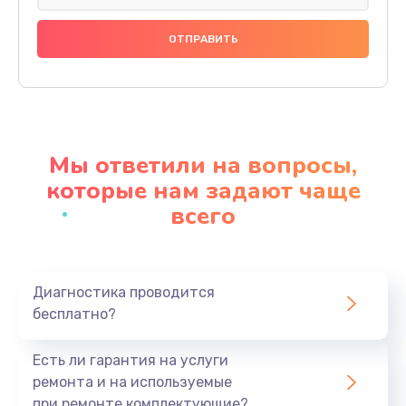
Замена праймера
1000 руб.
Заказать
Ремонт материнской платы
4500 руб.
Мы ответили на вопросы,
Заказать
которые нам задают чаще
всего
Профилактическая чистка
1000 руб.
Заказать
Диагностика проводится
бесплатно?
Прошивка BIOS
1920 руб.
Есть ли гарантия на услуги
Заказать
ремонта и на используемые
при ремонте комплектующие?