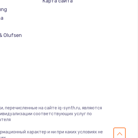
Карта сайта
ung
ать
ha
ать
& Olufsen
ать
ать
ll
ать
ать
, перечисленные на сайте iq-synth.ru, являются
дивидуализации соответствующих услуг по
ать
ателя
ормационный характер и ни при каких условиях не
ать
ии.