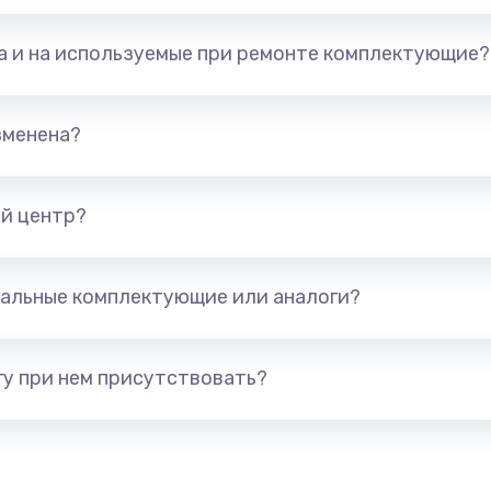
та и на используемые при ремонте комплектующие?
арты)
1800 руб.
Заказ
1300 руб.
Заказ
зменена?
650 руб.
Заказ
й центр?
1300 руб.
Заказ
альные комплектующие или аналоги?
400 руб.
Заказ
1000 руб.
Заказ
у при нем присутствовать?
900 руб.
Заказ