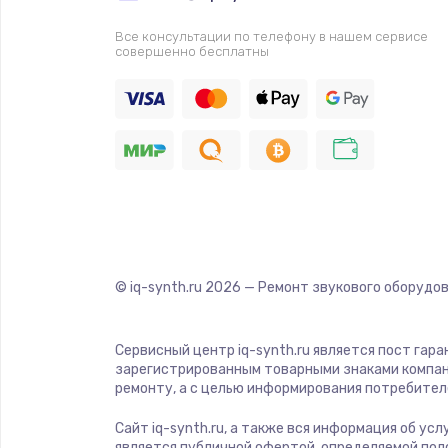
Все консультации по телефону в нашем сервисе
Прошивка
совершенно бесплатны
Ремонт платы электроники
Комплексная чистка
Замена датчиков
Замена шнура питания
© iq-synth.ru
2026
— Ремонт звукового оборудов
Ремонт кнопки
Сервисный центр iq-synth.ru является пост гар
зарегистрированным товарными знаками компан
Настройка
ремонту, а с целью информирования потребител
Сайт iq-synth.ru, а также вся информация об ус
Ремонт корпуса
является публичной офертой, определяемой пол