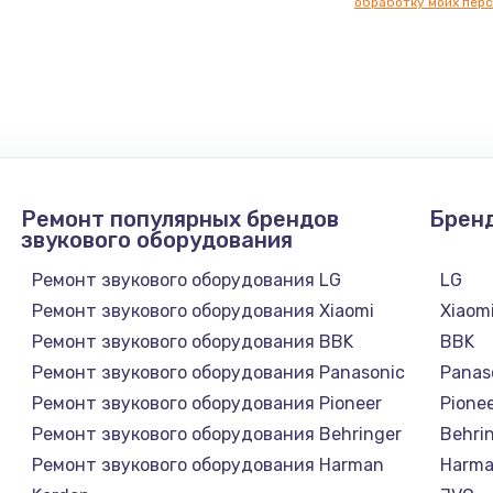
обработку моих перс
нфорки
900 руб.
Заказ
1300 руб.
Заказ
1200 руб.
Заказ
Ремонт популярных брендов
Брен
1500 руб.
Заказ
звукового оборудования
Ремонт звукового оборудования LG
LG
а
2500 руб.
Заказ
Ремонт звукового оборудования Xiaomi
Xiaom
Ремонт звукового оборудования BBK
BBK
1300 руб.
Заказ
Ремонт звукового оборудования Panasonic
Panas
Ремонт звукового оборудования Pioneer
Pione
900 руб.
Заказ
Ремонт звукового оборудования Behringer
Behri
Ремонт звукового оборудования Harman
Harma
онтаж
1300 руб.
Заказ