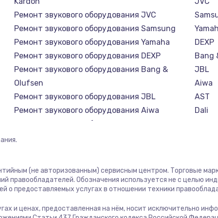
Kardon
JVC
Ремонт звукового оборудования JVC
Sams
1400 руб.
Заказ
Ремонт звукового оборудования Samsung
Yama
Ремонт звукового оборудования Yamaha
DEXP
1400 руб.
Заказ
Ремонт звукового оборудования DEXP
Bang 
Ремонт звукового оборудования Bang &
JBL
580 руб.
Заказ
Olufsen
Aiwa
Ремонт звукового оборудования JBL
AST
500 руб.
Заказ
Ремонт звукового оборудования Aiwa
Dali
Ремонт звукового оборудования AST
Marsha
1000 руб.
Заказ
Ремонт звукового оборудования Dali
Supra
ания.
Ремонт звукового оборудования Marshall
700 руб.
Заказ
Ремонт звукового оборудования Supra
антийным (не авторизованным) сервисным центром. Торговые марки
ий правообладателей. Обозначения используется не с целью ин
600 руб.
Заказ
ей о предоставляемых услугах в отношении техники правооблад
лугах и ценах, предоставленная на нём, носит исключительно инф
850 руб.
Заказ
ожениями Статьи 437 Гражданского кодекса Российской Федерац