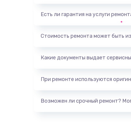
Есть ли гарантия на услуги ремон
Замена видеоадаптера (видеок
Замена, перепайка чипа
Стоимость ремонта может быть и
Замена HDMI-разъема
Какие документы выдает сервисны
Замена/Pемонт карбюратора
При ремонте используются оригин
Ремонт капиллярной трубки
Замена блока питания
Возможен ли срочный ремонт? Мог
Прошивка / разблокировка