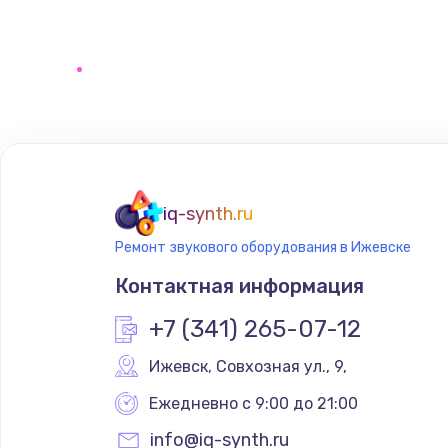
Замена регулятора режимов ко
Замена сенсорного датчика
Замена сигнальной лампы
Замена системной платы
iq-synth.ru
Ремонт звукового оборудования в Ижевске
Замена температурного датчик
Контактная информация
Замена электроконфорки
+7 (341) 265-07-12
Ижевск
,
 Совхозная ул., 9,
Техобслуживание
Ежедневно с 9:00 до 21:00
Установка / подключение / дем
info@iq-synth.ru