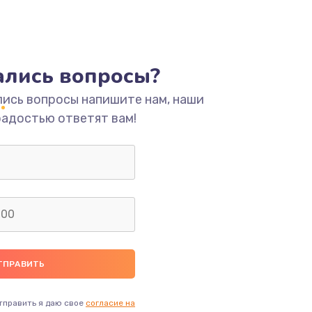
ать
ать
тались вопросы?
ать
лись вопросы напишите нам, наши
радостью ответят вам!
ать
ать
ать
ать
ать
тправить я даю свое
согласие на