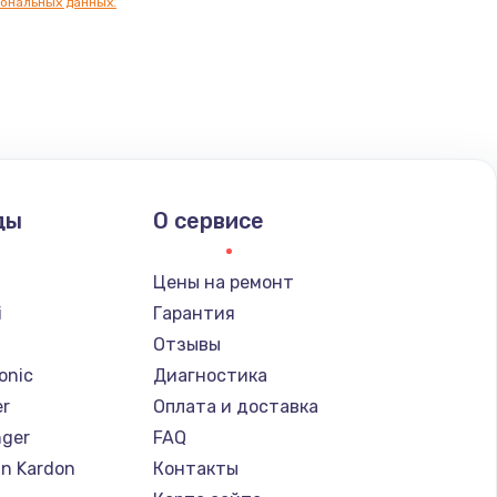
ональных данных.
ать
ать
ать
ды
О сервисе
ать
Цены на ремонт
ать
i
Гарантия
Отзывы
ать
onic
Диагностика
er
Оплата и доставка
ать
nger
FAQ
n Kardon
Контакты
ать